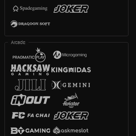
Arcade