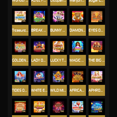
Wonder Ace
Aztec Fortune
Cleopatra's Fortune Ways
Mahjong Dragon Ways
Sugar Candy Bonanza
Treasures of Olympus 1000
BREAK THE BANK
BUNNY VIP NIGHT
DIAMOND KING
EYES OF RA
GOLDEN FORTUNE HORSE
LADY OF RA
LUCKY TIGER
MAGIC PEARLS
THE BIG THE FAT THE UGLY
TIDES OF FORTUNE
WHITE ELEPHANT
WILD MINER
AFRICAN BUFFALO 5000
APHRODITE’S BLESSING