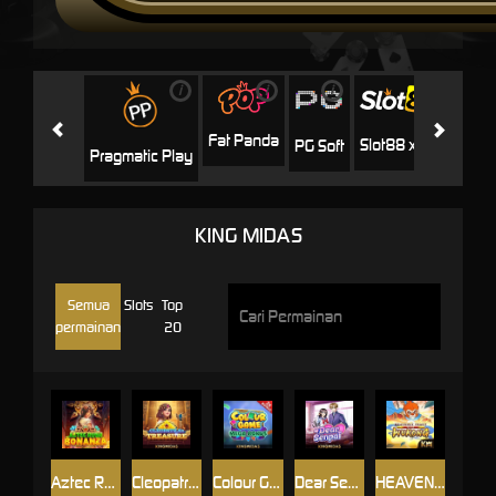
i
i
i
i
i
Facha
Fat Panda
Slot88 x PP
PG Soft
Pragmatic Play
KING MIDAS
Semua
Slots
Top
permainan
20
Aztec Rush Bonanza
Cleopatra's Treasure
Colour Game Mega Bonus
Dear Senpai
HEAVENLY FEAST WITH WUKONG