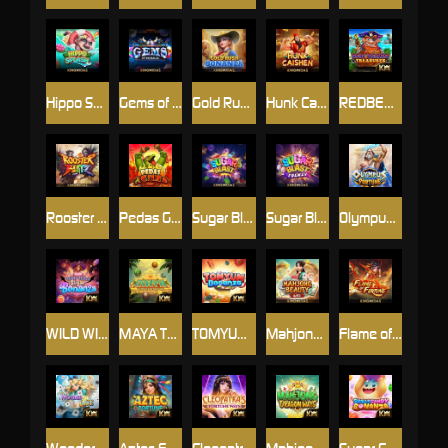
Hippo Splash
Gems of Valhalla
Gold Rush Bonanza
Hunk Cai Shen
REDBEARD TREASURE
Rooster Blitz
Pedas Gila
Sugar Blast
Sugar Blast Frenzy
Olympus Fortune
WILD WITCH SUGAR BONANZA
MAYA TEMPLE OF FORTUNE
TOMYUM BONANZA
Mahjong Beauty
Flame of Fortune