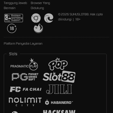
Tanggung Jawab
Browser Yang
Bermain
Didukung
©2026 SUHUSLOT88. Hak cipta
dilindungi | 18+
Platform Penyedia Layanan
Slots