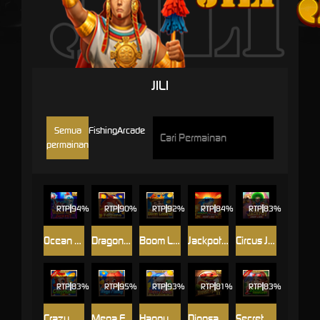
JILI
Semua
Fishing
Arcade
permainan
RTP
94%
RTP
90%
RTP
92%
RTP
84%
RTP
83%
Ocean King Jackpot
Dragon Fortune
Boom Legend
Jackpot Fishing 2
Circus Jackpot
RTP
83%
RTP
95%
RTP
93%
RTP
81%
RTP
83%
Crazy Hunter
Mega Fishing
Happy Fishing
Dinosaur Tycoon II
Secret Treasure