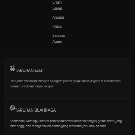
Crash
Game
Arcade
Poker
Sabung
Ayam
TARUHAN SLOT
Penyedia slot online dengan beragam pilihan game menarik yang memudahkan
pemain untuk mencapai jackpot
TARUHAN OLAHRAGA
Sportsbook Gaming Platform Terbaik menawarkan lebih banyak game, odds yang
lebih tinggi, dan menyediakan pilihan yang lebih banyak untuk pemain.