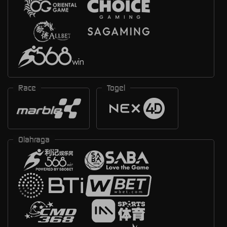
Race
Togel
Olahraga