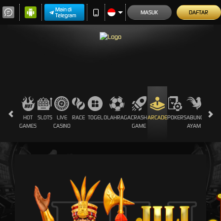
Main di
MASUK
DAFTAR
Telegram
HOT
SLOTS
LIVE
RACE
TOGEL
OLAHRAGA
CRASH
ARCADE
POKER
SABUNG
PROMO
GAMES
CASINO
GAME
AYAM