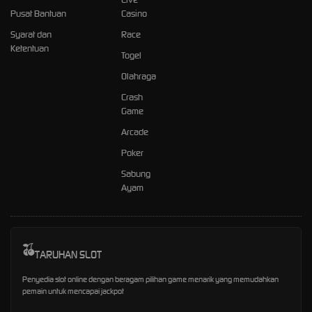
Pusat Bantuan
Casino
Syarat dan
Race
Ketentuan
Togel
Olahraga
Crash
Game
Arcade
Poker
Sabung
Ayam
TARUHAN SLOT
Penyedia slot online dengan beragam pilihan game menarik yang memudahkan
pemain untuk mencapai jackpot