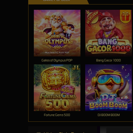
Gates of Olympus POP
Bang Gacor 1000
Fortune Gems 500
DJ BOOM BOOM