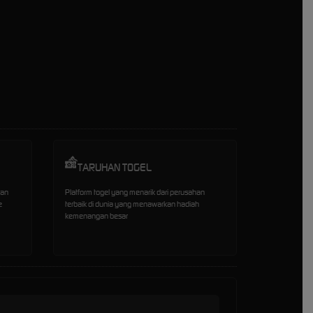
TARUHAN TOGEL
aan
Platform togel yang menarik dari perusahan
e
terbaik di dunia yang menawarkan hadiah
kemenangan besar