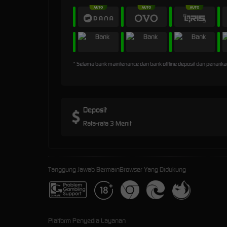
* Selama bank maintenance dan bank offline deposit dan penarikan
Deposit
Rata-rata 3 Menit
Tanggung Jawab Bermain
Browser Yang Didukung
Platform Penyedia Layanan