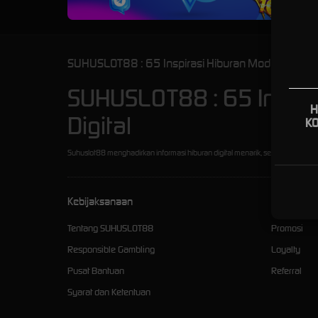
SUHUSLOT88 : 65 Inspirasi Hiburan Modern Lewat F
SUHUSLOT88 : 65 Inspira
H
Digital
KO
Suhuslot88 menghadirkan informasi hiburan digital menarik, sementara film 
Kebijaksanaan
Platform
Tentang SUHUSLOT88
Promosi
Responsible Gambling
Loyalty
Pusat Bantuan
Referral
Syarat dan Ketentuan