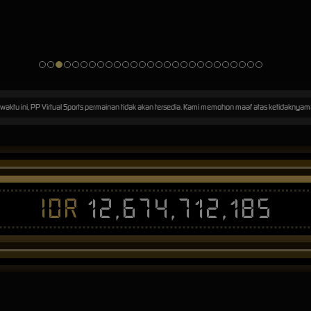
 PP Virtual Sports permainan tidak akan tersedia. Kami memohon maaf atas ketidaknyamanan ya
IDR
12,674,712,185