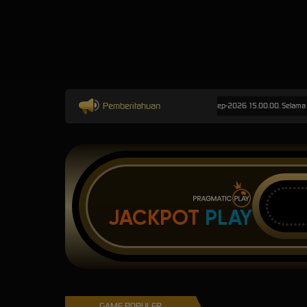
Pemberitahuan
Virtual Sports pada 30-Jun-2026 dari 15.00.00 sampai 30-Sep-2026 15.00.00. Selama waktu ini,
JACKPOT
PLAY
GAME POPULER