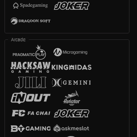
Arcade