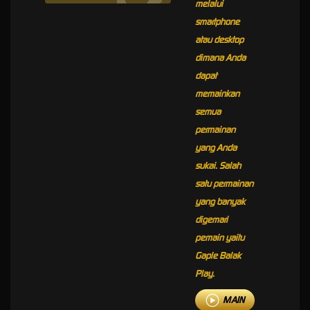
melalui
smartphone
atau desktop
dimana Anda
dapat
memainkan
semua
permainan
yang Anda
sukai. Salah
satu permainan
yang banyak
digemari
pemain yaitu
Gaple Balak
Play.
MAIN