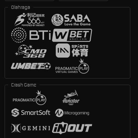
Olahraga
Crash Game