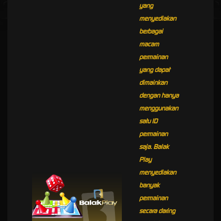
yang
menyediakan
berbagai
macam
permainan
yang dapat
dimainkan
dengan hanya
menggunakan
satu ID
permainan
saja. Balak
Play
menyediakan
banyak
permainan
secara daring