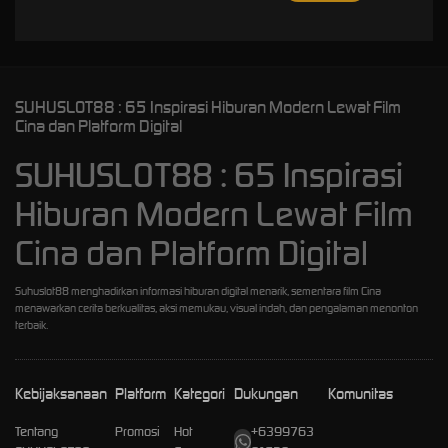
SUHUSLOT88 : 65 Inspirasi Hiburan Modern Lewat Film
Cina dan Platform Digital
SUHUSLOT88 : 65 Inspirasi
Hiburan Modern Lewat Film
Cina dan Platform Digital
Suhuslot88 menghadirkan informasi hiburan digital menarik, sementara film Cina
menawarkan cerita berkualitas, aksi memukau, visual indah, dan pengalaman menonton
terbaik.
Kebijaksanaan
Platform
Kategori
Dukungan
Komunitas
Tentang
Promosi
Hot
+6399763