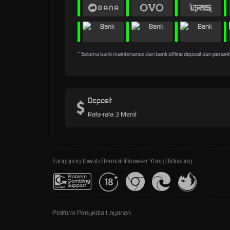
* Selama bank maintenance dan bank offline deposit dan penarik
Deposit
Rata-rata 3 Menit
Tanggung Jawab Bermain
Browser Yang Didukung
Platform Penyedia Layanan