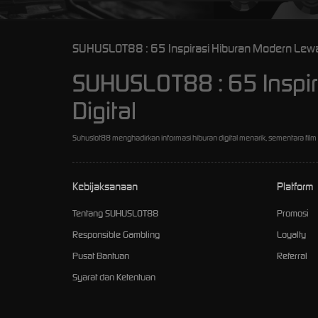
SUHUSLOT88 : 65 Inspirasi Hiburan Modern Lewat 
SUHUSLOT88 : 65 Inspir
Digital
Suhuslot88 menghadirkan informasi hiburan digital menarik, sementara fil
Kebijaksanaan
Platform
Tentang SUHUSLOT88
Promosi
Responsible Gambling
Loyalty
Pusat Bantuan
Referral
Syarat dan Ketentuan