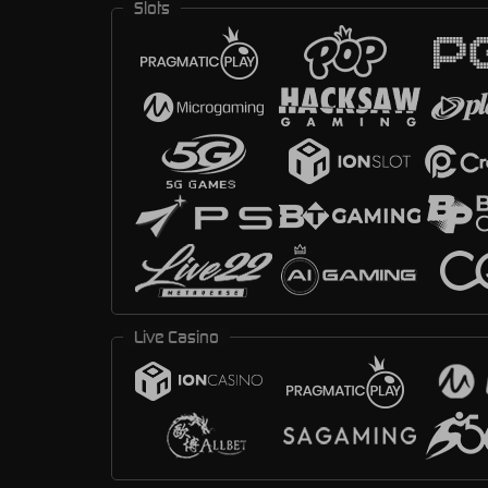
Slots
Live Casino