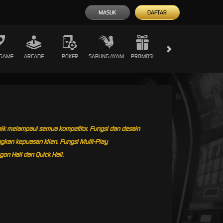
MASUK
DAFTAR
 GAME
ARCADE
POKER
SABUNG AYAM
PROMOSI
aik melampaui semua kompetitor. Fungsi dan desain
gkan kepuasan klien. Fungsi Multi-Play
on Hall dan Quick Hall.