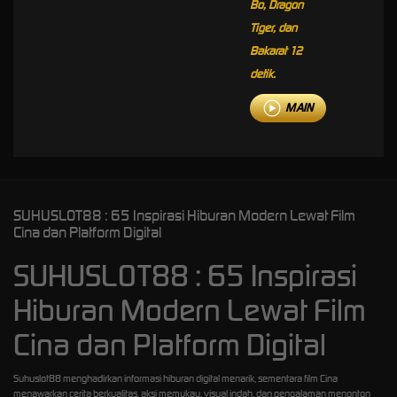
Bo, Dragon
Tiger, dan
Bakarat 12
detik.
MAIN
SUHUSLOT88 : 65 Inspirasi Hiburan Modern Lewat Film
Cina dan Platform Digital
SUHUSLOT88 : 65 Inspirasi
Hiburan Modern Lewat Film
Cina dan Platform Digital
Suhuslot88 menghadirkan informasi hiburan digital menarik, sementara film Cina
menawarkan cerita berkualitas, aksi memukau, visual indah, dan pengalaman menonton