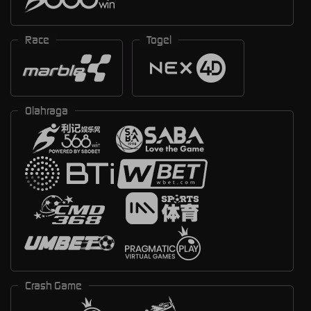
Race
Togel
Olahraga
Crash Game