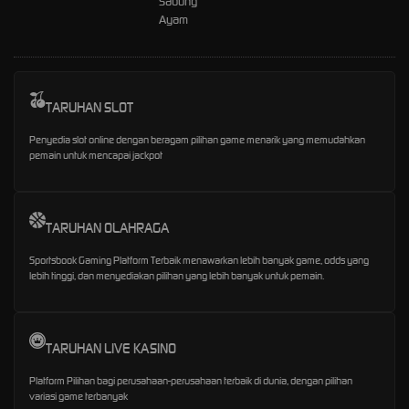
Sabung
Ayam
TARUHAN SLOT
Penyedia slot online dengan beragam pilihan game menarik yang memudahkan
pemain untuk mencapai jackpot
TARUHAN OLAHRAGA
Sportsbook Gaming Platform Terbaik menawarkan lebih banyak game, odds yang
lebih tinggi, dan menyediakan pilihan yang lebih banyak untuk pemain.
TARUHAN LIVE KASINO
Platform Pilihan bagi perusahaan-perusahaan terbaik di dunia, dengan pilihan
variasi game terbanyak