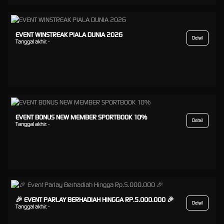
EVENT WINSTREAK PIALA DUNIA 2026
Detail
Tanggal akhir:
-
EVENT BONUS NEW MEMBER SPORTBOOK 10%
Detail
Tanggal akhir:
-
🎉 EVENT PARLAY BERHADIAH HINGGA RP.5.000.000 🎉
Detail
Tanggal akhir:
-