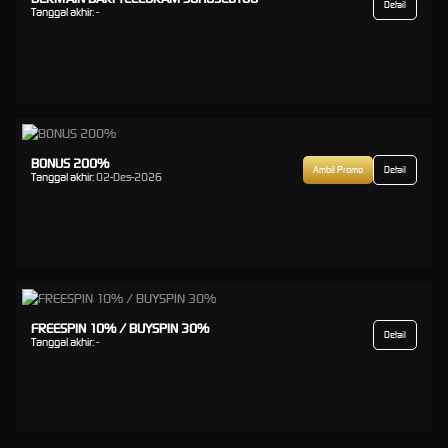
Detail
Tanggal akhir:
-
BONUS 200%
Ambil Promo
Detail
Tanggal akhir:
02-Des-2026
FREESPIN 10% / BUYSPIN 30%
Detail
Tanggal akhir:
-