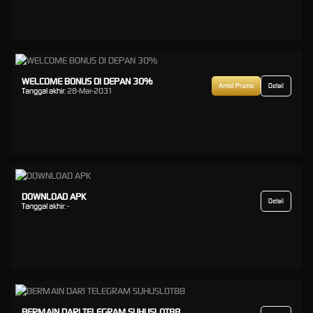
WELCOME BONUS DI DEPAN 30%
Ambil Promo
Detail
Tanggal akhir:
28-Mar-2031
DOWNLOAD APK
Detail
Tanggal akhir:
-
BERMAIN DARI TELEGRAM SUHUSLOT88