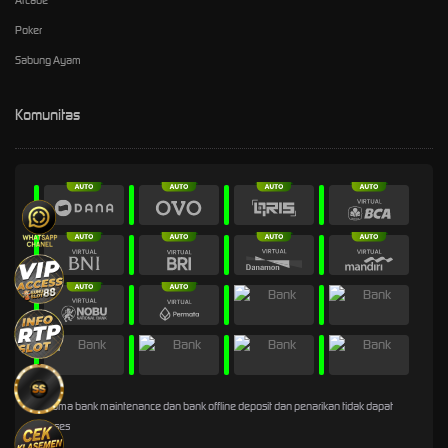
Arcade
Poker
Sabung Ayam
Komunitas
* Selama bank maintenance dan bank offline deposit dan penarikan tidak dapat
diproses