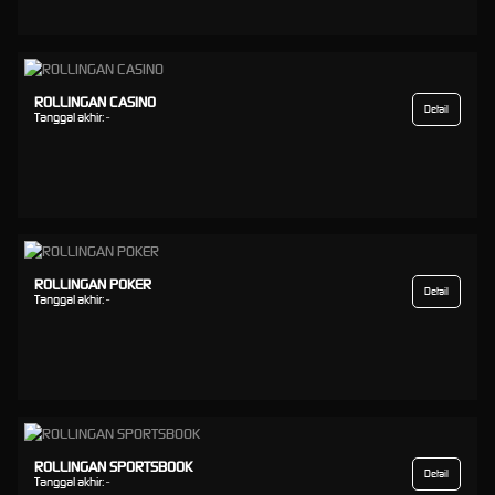
ROLLINGAN CASINO
Detail
Tanggal akhir:
-
ROLLINGAN POKER
Detail
Tanggal akhir:
-
ROLLINGAN SPORTSBOOK
Detail
Tanggal akhir:
-